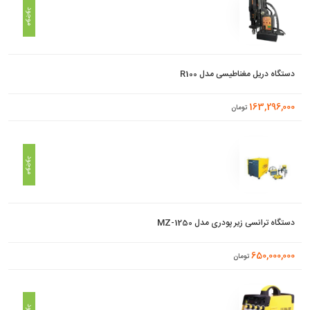
موجود
دستگاه دریل مغناطیسی مدل R100
163,296,000
تومان
موجود
دستگاه ترانسی زیر پودری مدل MZ-1250
650,000,000
تومان