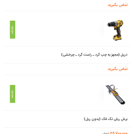
تماس بگیرید
موجود
دریل (مجهز به چپ گرد ـ راست گرد ـ چرخشی)
تماس بگیرید
موجود
برش ریلی تک فک (بدون ریل)
59,700,000
تومان