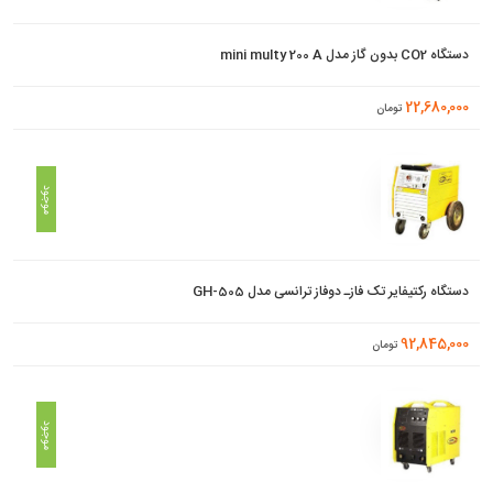
دستگاه CO2 بدون گاز مدل mini multy 200 A
22,680,000
تومان
موجود
دستگاه رکتیفایر تک فازـ دوفاز ترانسی مدل GH-505
92,845,000
تومان
موجود