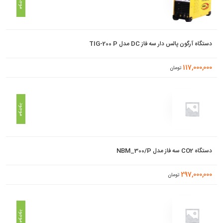
موجود
دستگاه آرگون پالس دار سه فاز DC مدل TIG-200 P
117,000,000
تومان
موجود
دستگاه CO2 سه فاز مدل NBM_300/P
297,000,000
تومان
موجود