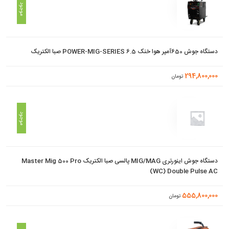
موجود
دستگاه جوش 650آمپر هوا خنک POWER-MIG-SERIES 6.5 صبا الکتریک
294,800,000
تومان
موجود
دستگاه جوش اینورتری MIG/MAG پالسی صبا الکتریک Master Mig 500 Pro
(WC) Double Pulse AC
555,800,000
تومان