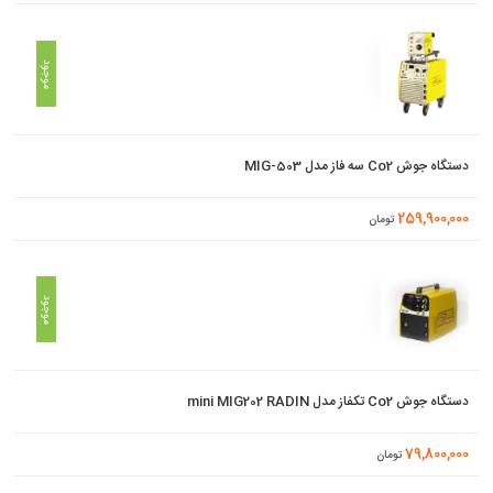
موجود
دستگاه جوش Co2 سه فاز مدل MIG-503
259,900,000
تومان
موجود
دستگاه جوش Co2 تکفاز مدل mini MIG202 RADIN
79,800,000
تومان