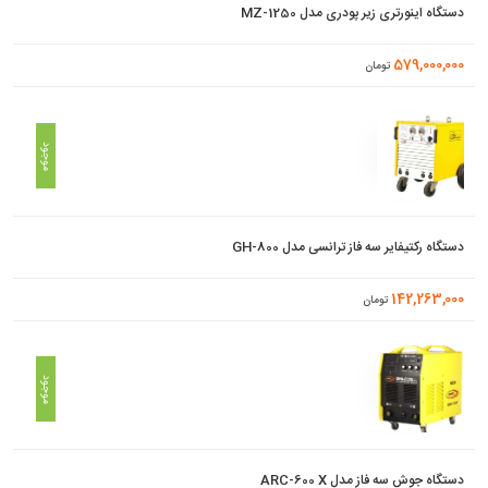
دستگاه اینورتری زیر پودری مدل MZ-1250
579,000,000
تومان
موجود
دستگاه رکتیفایر سه فاز ترانسی مدل GH-800
142,263,000
تومان
موجود
دستگاه جوش سه فاز مدل ARC-600 X