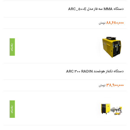
دستگاه MMA سه فاز مدل ARC_500E
88,680,000
تومان
موجود
دستگاه تکفاز هوشمند ARC 300 RADIN
38,900,000
تومان
موجود