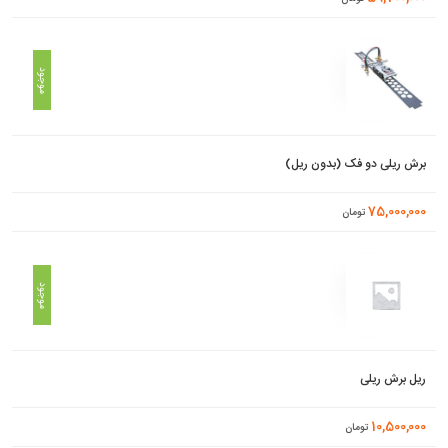
موجود
برش ریلی دو فک (بدون ریل)
75,000,000
تومان
موجود
ریل برش ریلی
10,500,000
تومان