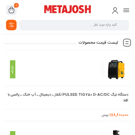
0
لیست قیمت محصولات
وضعیت
محصول
قیمت
/ عکس
موجود
دستگاه تیگ PULSED TIG 250 D-AC/DC تکفاز ـ دیجیتال ـ آب خنک ـ پالسی با
HF
178,600,000
تومان