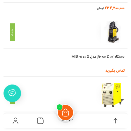
234,700,000
تومان
موجود
دستگاه Co2 سه فاز مدل MIG-500 X
تماس بگیرید
موجود
0
دستگاه Co2 سه فاز ترانسی مدل MIG-300 S