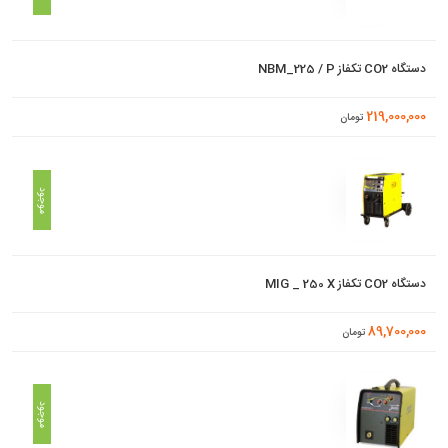
دستگاه CO2 تکفاز NBM_225 / P
219,000,000
تومان
موجود
دستگاه CO2 تکفاز MIG _ 250 X
89,700,000
تومان
موجود