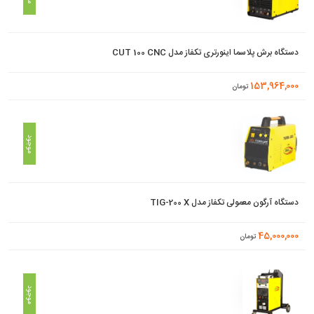
دستگاه برش پلاسما اینورتری تکفاز مدل CUT 100 CNC
153,964,000
تومان
موجود
دستگاه آرگون معمولی تکفاز مدل TIG-200 X
45,000,000
تومان
موجود