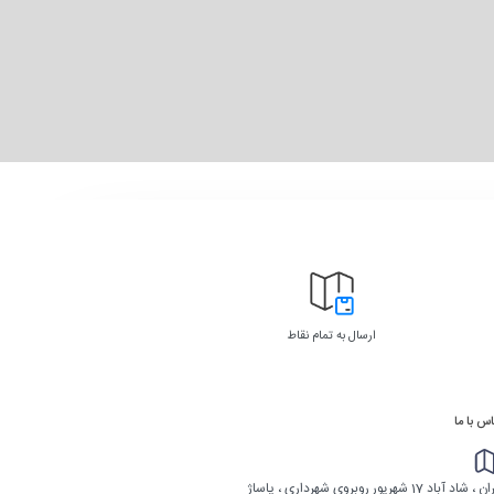
ارسال به تمام نقاط
س با ما
تهران ، شاد آباد 17 شهریور روبروی شهرداری ، پاساژ