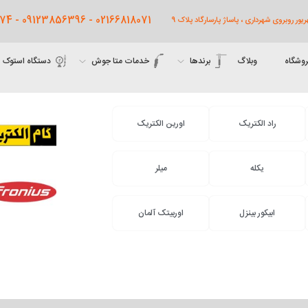
02166818071 - 09123856396 - 09122761474
روشگاه
وبلاگ
برندها
خدمات متا جوش
دستگاه استوک
راد الکتریک
اورین الکتریک
یکله
میلر
ابیکور بینزل
اوربیتک آلمان