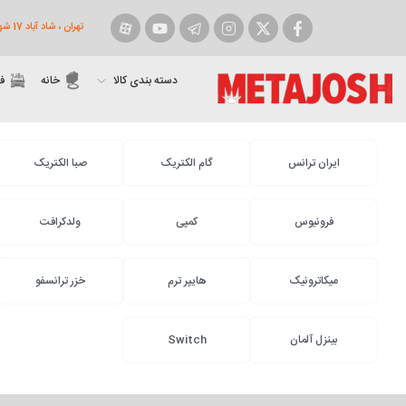
تهران ، شاد آباد 17 شهریور روبروی شهرداری ، پاساژ پارسارگاد پلاک 9
فیسبوک
توییتر
اینستاگرام
تلگرام
یوتیوب
آپارات
دسته بندی کالا
خانه
ف
ایران ترانس
گام الکتریک
صبا الکتریک
فرونیوس
کمپی
ولدکرافت
میکاترونیک
هایپر ترم
خزر ترانسفو
بینزل آلمان
Switch