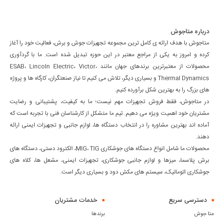
درباره متاجوش
متاجوش با هدف ارائه ی کامل ترین مجموعه تجهیزات جوش و برش، فعالیت خود را آغاز
کرده و امروز به یکی از مراجع معتبر در این حوزه تبدیل شده است. ما با گردآوری
محصولات از معتبرترین برندهای جهان مانند ESAB، Lincoln Electric، Victor،
Thermal Dynamics و بسیاری دیگر، تلاش می کنیم تا نیاز صنعتگران، کارگاه ها و پروژه
های بزرگ را به بهترین شکل برآورده کنیم.
در متاجوش، فقط فروش تجهیزات مهم نیست؛ ما به کیفیت، پشتیبانی و رضایت
مشتریان خود اهمیت ویژه می دهیم. تیم ما متشکل از کارشناسان فنی با تجربه است که
آماده اند بهترین مشاوره را در انتخاب دستگاه ها، لوازم جانبی و تجهیزات ایمنی ارائه
دهند.
محصولات ما شامل انواع دستگاه های جوشکاری MIG، TIG، الکترود دستی، دستگاه های
برش پلاسما، میزها و لوازم جانبی جوشکاری، تجهیزات ایمنی، مشعل ها، کلاه های
جوشکاری اتوماتیک، سیستم های مکش دود و بسیاری دیگر است.
دسترسی سریع
خدمات مشتریان
متا جوش
برندها