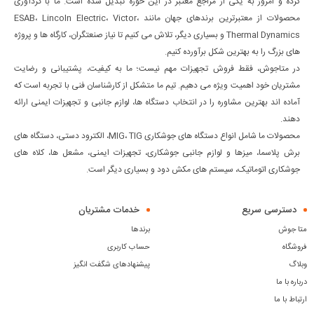
کرده و امروز به یکی از مراجع معتبر در این حوزه تبدیل شده است. ما با گردآوری
محصولات از معتبرترین برندهای جهان مانند ESAB، Lincoln Electric، Victor،
Thermal Dynamics و بسیاری دیگر، تلاش می کنیم تا نیاز صنعتگران، کارگاه ها و پروژه
های بزرگ را به بهترین شکل برآورده کنیم.
در متاجوش، فقط فروش تجهیزات مهم نیست؛ ما به کیفیت، پشتیبانی و رضایت
مشتریان خود اهمیت ویژه می دهیم. تیم ما متشکل از کارشناسان فنی با تجربه است که
آماده اند بهترین مشاوره را در انتخاب دستگاه ها، لوازم جانبی و تجهیزات ایمنی ارائه
دهند.
محصولات ما شامل انواع دستگاه های جوشکاری MIG، TIG، الکترود دستی، دستگاه های
برش پلاسما، میزها و لوازم جانبی جوشکاری، تجهیزات ایمنی، مشعل ها، کلاه های
جوشکاری اتوماتیک، سیستم های مکش دود و بسیاری دیگر است.
دسترسی سریع
خدمات مشتریان
متا جوش
برندها
فروشگاه
حساب کاربری
وبلاگ
پیشنهادهای شگفت انگیز
درباره با ما
ارتباط با ما