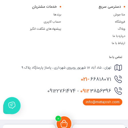
دسترسی سریع
خدمات مشتریان
متا جوش
برندها
فروشگاه
حساب کاربری
وبلاگ
پیشنهادهای شگفت انگیز
درباره با ما
ارتباط با ما
تماس با ما
تهران ، شاد آباد 17 شهریور روبروی شهرداری ، پاساژ پارسارگاد پلاک 9
021-
66818071
0912
3856396 - 09122761474
info@metajosh.com
0
فیلـتر