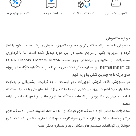
تحویل اکسپرس
ضمانت بازگشت
پرداخت در محل
تضمین بهترین قیمت
درباره متاجوش
متاجوش با هدف ارائه ی کامل ترین مجموعه تجهیزات جوش و برش، فعالیت خود را آغاز
کرده و امروز به یکی از مراجع معتبر در این حوزه تبدیل شده است. ما با گردآوری
محصولات از معتبرترین برندهای جهان مانند ESAB، Lincoln Electric، Victor،
Thermal Dynamics و بسیاری دیگر، تلاش می کنیم تا نیاز صنعتگران، کارگاه ها و پروژه
های بزرگ را به بهترین شکل برآورده کنیم.
در متاجوش، فقط فروش تجهیزات مهم نیست؛ ما به کیفیت، پشتیبانی و رضایت
مشتریان خود اهمیت ویژه می دهیم. تیم ما متشکل از کارشناسان فنی با تجربه است که
آماده اند بهترین مشاوره را در انتخاب دستگاه ها، لوازم جانبی و تجهیزات ایمنی ارائه
دهند.
محصولات ما شامل انواع دستگاه های جوشکاری MIG، TIG، الکترود دستی، دستگاه های
برش پلاسما، میزها و لوازم جانبی جوشکاری، تجهیزات ایمنی، مشعل ها، کلاه های
جوشکاری اتوماتیک، سیستم های مکش دود و بسیاری دیگر است.