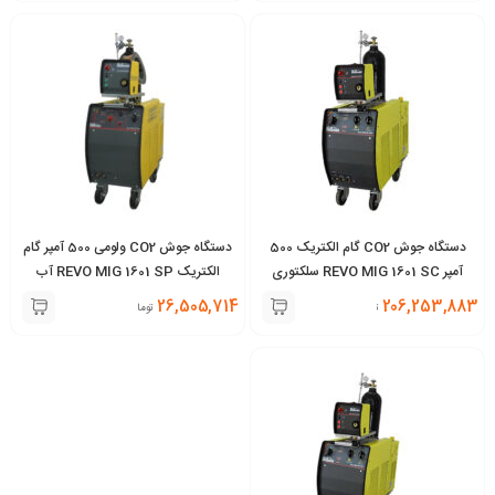
دستگاه جوش CO2 گام الکتریک 500
دستگاه جوش CO2 ولومی 500 آمپر گام
آمپر REVO MIG 1601 SC سلکتوری
الکتریک REVO MIG 1601 SP آب
هوا خنک
خنک
26,505,714
206,253,883
تومان
تومان