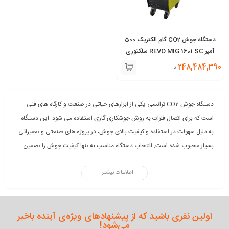
دستگاه جوش CO2 گام الکتریک 500
آمپر REVO MIG 1601 SC سلکتوری
آب خنک
248,484,390
تومان
دستگاه جوش CO2 ترانسی یکی از ابزارهای حیاتی در صنعت و کارگاه های فنی
است که برای اتصال فلزات به روش جوشکاری گازی استفاده می شود. این دستگاه
به دلیل سهولت در استفاده و کیفیت بالای جوش، در پروژه های صنعتی و تعمیراتی
بسیار محبوب شده است. انتخاب دستگاه مناسب نه تنها کیفیت جوش را تضمین
می کند بلکه بر سرعت و ایمنی کار نیز تاثیر مستقیم دارد.
اطلاعات بیشتر ...
اگر به دنبال خرید دستگاه جوش CO2 ترانسی هستید، مهم است با انواع دستگاه
ها، ویژگی ها و قیمت ها آشنا شوید. در این مقاله به بررسی انواع دستگاه جوش
CO2، نکات مهم قبل از خرید، و عوامل تعیین کننده در قیمت دستگاه جوش CO2
اولین نفری باشید که از پیشنهادهای ویژه‌ی آینده باخبر
خواهیم پرداخت تا بتوانید بهترین انتخاب را برای کارگاه یا پروژه خود داشته باشید.
می‌شود!
با مطالعه این راهنما، پاسخ تمامی سوالات شما درباره خرید و استفاده از دستگاه