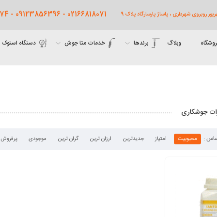
02166818071 - 09123856396 - 09122761474
روشگاه
وبلاگ
برندها
خدمات متا جوش
دستگاه استوک
ات جوشکاری
محبوبیت
امتیاز
جدیدترین
ارزان ترین
گران ترین
موجودی
پرفروش 