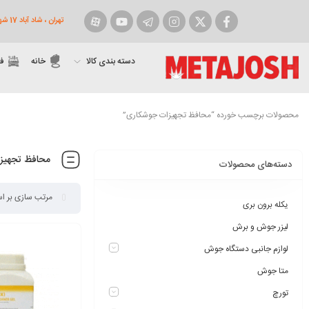
تهران ، شاد آباد 17 شهریور روبروی شهرداری ، پاساژ پارسارگاد پلاک 9
فیسبوک
توییتر
اینستاگرام
تلگرام
یوتیوب
آپارات
دسته بندی کالا
خانه
ف
محصولات برچسب خورده “محافظ تجهیزات جوشکاری”
محافظ تجهیز
دسته‌های محصولات
یکله برون بری
لیزر جوش و برش
لوازم جانبی دستگاه جوش
متا جوش
تورچ