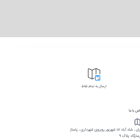
ارسال به تمام نقاط
س با ما
تهران ، شاد آباد 17 شهریور روبروی شهرداری ، پاساژ
سارگاد پلاک 9