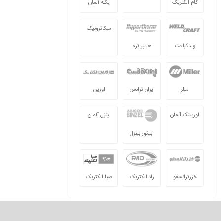
گام الکتریک
یکله آلمان
میکاترونیک
ولدکرافت
هایپر ترم
میلر
ایران ترانس
اورین
اوربیتک آلمان
بینزل آلمان
ابیکور بینزل
خزرترانسفو
راد الکتریک
صبا الکتریک