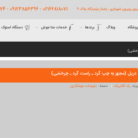
02166818071 - 09123856396 - 09122761474
روشگاه
وبلاگ
برندها
خدمات متا جوش
دستگاه استوک
چرخشی)
دریل (مجهز به چپ گرد ـ راست گرد ـ چرخشی)
برند:
راد الکتریک
دسته :
ملزومات جوشکاری