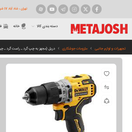
تهران ، شاد آباد 17 شهریور روبروی شهرداری ، پاساژ پارسارگاد پلاک 9
فیسبوک
توییتر
اینستاگرام
تلگرام
یوتیوب
آپارات
دسته بندی کالا
خانه
ف
تجهیزات و لوازم جانبی
ملزومات جوشکاری
دریل (مجهز به چپ گرد ـ راست گرد ـ 