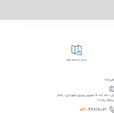
ارسال به تمام نقاط
س با ما
تهران ، شاد آباد 17 شهریور روبروی شهرداری ، پاساژ
سارگاد پلاک 9
021-
66818071