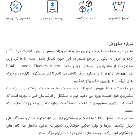
تحویل اکسپرس
ضمانت بازگشت
پرداخت در محل
تضمین بهترین قیمت
درباره متاجوش
متاجوش با هدف ارائه ی کامل ترین مجموعه تجهیزات جوش و برش، فعالیت خود را آغاز
کرده و امروز به یکی از مراجع معتبر در این حوزه تبدیل شده است. ما با گردآوری
محصولات از معتبرترین برندهای جهان مانند ESAB، Lincoln Electric، Victor،
Thermal Dynamics و بسیاری دیگر، تلاش می کنیم تا نیاز صنعتگران، کارگاه ها و پروژه
های بزرگ را به بهترین شکل برآورده کنیم.
در متاجوش، فقط فروش تجهیزات مهم نیست؛ ما به کیفیت، پشتیبانی و رضایت
مشتریان خود اهمیت ویژه می دهیم. تیم ما متشکل از کارشناسان فنی با تجربه است که
آماده اند بهترین مشاوره را در انتخاب دستگاه ها، لوازم جانبی و تجهیزات ایمنی ارائه
دهند.
محصولات ما شامل انواع دستگاه های جوشکاری MIG، TIG، الکترود دستی، دستگاه های
برش پلاسما، میزها و لوازم جانبی جوشکاری، تجهیزات ایمنی، مشعل ها، کلاه های
جوشکاری اتوماتیک، سیستم های مکش دود و بسیاری دیگر است.