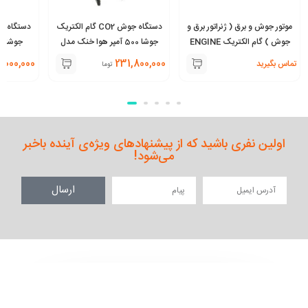
موتور جوش و برق ( ژنراتور برق و
دستگاه جوش CO2 گام الکتریک
جوش ) گام الکتریک ENGINE
جوشا 500 آمپر هوا خنک مدل
Multi MIG 1611
WELDER 180 PRO
,000,000
231,800,000
تماس بگیرید
تومان
اولین نفری باشید که از پیشنهادهای ویژه‌ی آینده باخبر
می‌شود!
ارسال