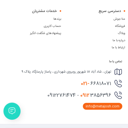
دسترسی سریع
خدمات مشتریان
متا جوش
برندها
فروشگاه
حساب کاربری
وبلاگ
پیشنهادهای شگفت انگیز
درباره با ما
ارتباط با ما
تماس با ما
تهران ، شاد آباد 17 شهریور روبروی شهرداری ، پاساژ پارسارگاد پلاک 9
021-
66818071
0912
3856396 - 09122761474
info@metajosh.com