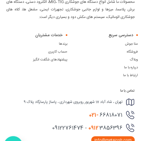
محصولات ما شامل انواع دستگاه های جوشکاری MIG، TIG، الکترود دستی، دستگاه های
برش پلاسما، میزها و لوازم جانبی جوشکاری، تجهیزات ایمنی، مشعل ها، کلاه های
جوشکاری اتوماتیک، سیستم های مکش دود و بسیاری دیگر است.
دسترسی سریع
خدمات مشتریان
متا جوش
برندها
فروشگاه
حساب کاربری
وبلاگ
پیشنهادهای شگفت انگیز
درباره با ما
ارتباط با ما
تماس با ما
تهران ، شاد آباد 17 شهریور روبروی شهرداری ، پاساژ پارسارگاد پلاک 9
021-
66818071
0912
3856396 - 09122761474
info@metajosh.com