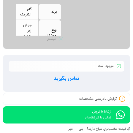
گام
برند
الکتریک
جوش
نوع
زیر
جوشکاری
پودری
بیشـتر
SAW
حداکثر
1200
جریان
آمپر
جوشکاری
موجود است
سه فاز
برق مورد
تماس بگیرید
(380
نیاز
ولت)
چرخه
گزارش نادرستی مشخصات
کاری
1200
Duty
آمپر
Cycle
ارتباط با فروش
100%
تماس با کارشناسان
101 ×
آیا قیمت مناسب‌تری سراغ دارید؟
بلی
خیر
ابعاد
57 ×