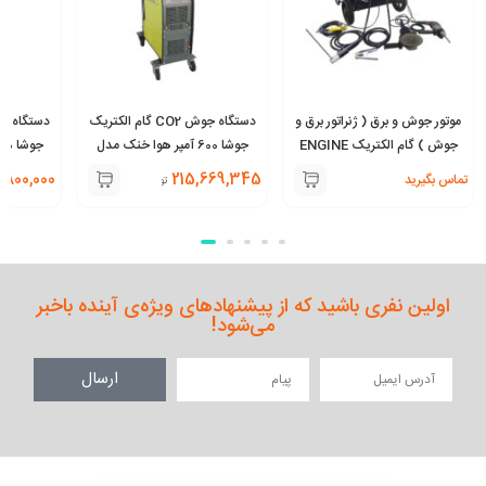
موتور جوش و برق ( ژنراتور برق و
دستگاه جوش CO2 گام الکتریک
جوش ) گام الکتریک ENGINE
جوشا 600 آمپر هوا خنک مدل
11
Multi MIG 2011
WELDER 180 PRO
,800,000
215,669,345
تماس بگیرید
تومان
اولین نفری باشید که از پیشنهادهای ویژه‌ی آینده باخبر
می‌شود!
ارسال