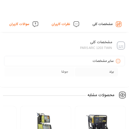
107
انبر و
متعلقات
کابل
دستگاه
مشخصات کلی
نظرات کاربران
سوالات کاربران
اتصال
445
وزن
کیلوگرم
مشخصات کلی
PARS ARC 1203 TWIN
سایر مشخصات
برند
جوشا
محصولات مشابه