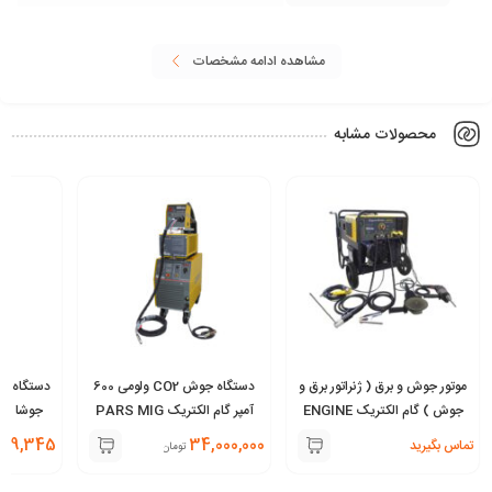
مشاهده ادامه مشخصات
محصولات مشابه
موتور جوش و برق ( ژنراتور برق و
دستگاه جوش CO2 ولومی 600
جوش ) گام الکتریک ENGINE
آمپر گام الکتریک PARS MIG
WELDER 180 PRO
601 SP هوا خنک
11
669,345
34,000,000
تماس بگیرید
تومان