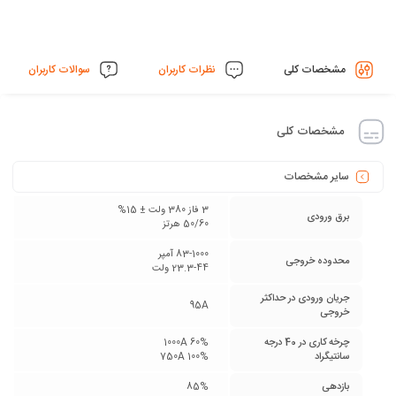
مشخصات کلی
نظرات کاربران
سوالات کاربران
مشخصات کلی
سایر مشخصات
3 فاز 380 ولت ± 15%
برق ورودی
50/60 هرتز
83-1000 آمپر
محدوده خروجی
23.3-44 ولت
جریان ورودی در حداکثر
95‌A
خروجی
چرخه کاری در 40 درجه
1000A 60%
سانتیگراد
750A 100%
بازدهی
85%