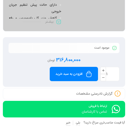
دارای حالت پیش تنظیم جریان
خروجی
کاهش وزن کلی پاورسورس و رفع
بیشـتر
مشکل جابجایی نسبت به مدل های
مرسوم
جبران اتوماتیک و حذف تاثیر نوسان
ولتاژ شبکه در کیفیت برش، جوش و ولتاژ
موجود است
قوس
استفاده از تکنولوژی اینورتر و در نتیجه
316,800,000
تومان
صرفه جویی در هزینه برق مصرفی
دارای مدار فیدبک جریان و فیدبک
افزودن به سبد خرید
ولتاژ جهت کنترل دقیق حوضچه مذاب و
پایداری فوق العاده قوس الکتریکی
قابلیت نصب ریموت کنترل کابلی و
گزارش نادرستی مشخصات
وایرلس
ارتباط با فروش
تماس با کارشناسان
آیا قیمت مناسب‌تری سراغ دارید؟
بلی
خیر