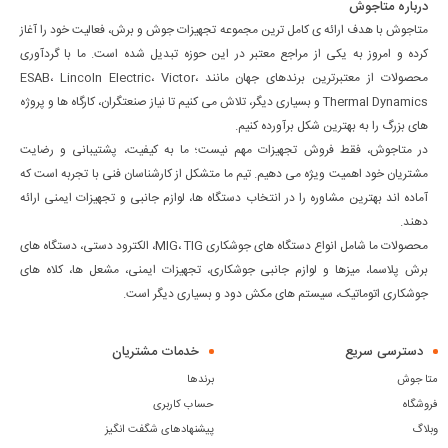
درباره متاجوش
متاجوش با هدف ارائه ی کامل ترین مجموعه تجهیزات جوش و برش، فعالیت خود را آغاز
کرده و امروز به یکی از مراجع معتبر در این حوزه تبدیل شده است. ما با گردآوری
محصولات از معتبرترین برندهای جهان مانند ESAB، Lincoln Electric، Victor،
Thermal Dynamics و بسیاری دیگر، تلاش می کنیم تا نیاز صنعتگران، کارگاه ها و پروژه
های بزرگ را به بهترین شکل برآورده کنیم.
در متاجوش، فقط فروش تجهیزات مهم نیست؛ ما به کیفیت، پشتیبانی و رضایت
مشتریان خود اهمیت ویژه می دهیم. تیم ما متشکل از کارشناسان فنی با تجربه است که
آماده اند بهترین مشاوره را در انتخاب دستگاه ها، لوازم جانبی و تجهیزات ایمنی ارائه
دهند.
محصولات ما شامل انواع دستگاه های جوشکاری MIG، TIG، الکترود دستی، دستگاه های
برش پلاسما، میزها و لوازم جانبی جوشکاری، تجهیزات ایمنی، مشعل ها، کلاه های
جوشکاری اتوماتیک، سیستم های مکش دود و بسیاری دیگر است.
دسترسی سریع
خدمات مشتریان
متا جوش
برندها
فروشگاه
حساب کاربری
وبلاگ
پیشنهادهای شگفت انگیز