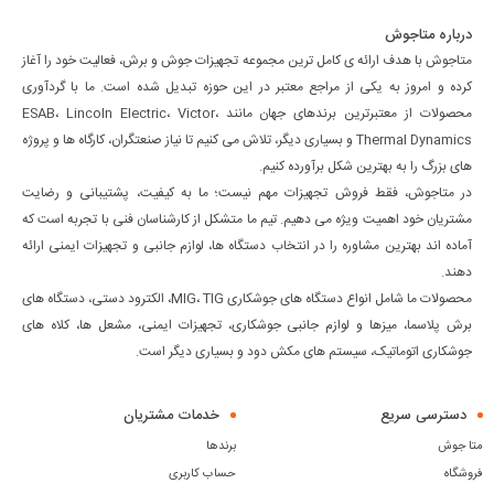
درباره متاجوش
متاجوش با هدف ارائه ی کامل ترین مجموعه تجهیزات جوش و برش، فعالیت خود را آغاز
کرده و امروز به یکی از مراجع معتبر در این حوزه تبدیل شده است. ما با گردآوری
محصولات از معتبرترین برندهای جهان مانند ESAB، Lincoln Electric، Victor،
Thermal Dynamics و بسیاری دیگر، تلاش می کنیم تا نیاز صنعتگران، کارگاه ها و پروژه
های بزرگ را به بهترین شکل برآورده کنیم.
در متاجوش، فقط فروش تجهیزات مهم نیست؛ ما به کیفیت، پشتیبانی و رضایت
مشتریان خود اهمیت ویژه می دهیم. تیم ما متشکل از کارشناسان فنی با تجربه است که
آماده اند بهترین مشاوره را در انتخاب دستگاه ها، لوازم جانبی و تجهیزات ایمنی ارائه
دهند.
محصولات ما شامل انواع دستگاه های جوشکاری MIG، TIG، الکترود دستی، دستگاه های
برش پلاسما، میزها و لوازم جانبی جوشکاری، تجهیزات ایمنی، مشعل ها، کلاه های
جوشکاری اتوماتیک، سیستم های مکش دود و بسیاری دیگر است.
دسترسی سریع
خدمات مشتریان
متا جوش
برندها
فروشگاه
حساب کاربری