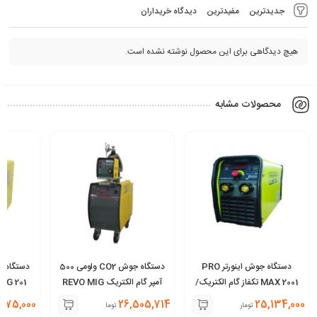
جدیدترین
مفیدترین
دیدگاه خریداران
هیچ دیدگاهی برای این محصول نوشته نشده است.
محصولات مشابه
دستگاه جوش اینورتر PRO
دستگاه جوش CO2 ولومی 500
MAX 2001 تکفاز گام الکتریک/
آمپر گام الکتریک REVO MIG
جوشا
1601 SP آب خنک
,275,000
26,505,714
25,134,000
تومان
تومان