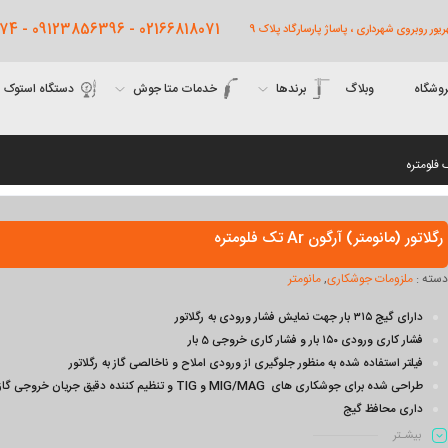
02166818071 - 09123856396 - 09122761474
روشگاه
وبلاگ
برندها
خدمات متا جوش
دستگاه استوک
رگلاتور (مانومتر) آرگون Ar تک فلومتره
دسته :
ملزومات جوشکاری
,
مانومتر
دارای گیج ۳۱۵ بار جهت نمایش فشار ورودی به رگلاتور
فشار کاری ورودی ۱۵۰ بار و فشار کاری خروجی 5 بار
فیلتر استفاده شده به منظور جلوگیری از ورودی املاح و ناخالصی گاز به رگلاتور
طراحی شده برای جوشکاری های
MIG/MAG
و
TIG
و تنظیم کننده دقیق جریان خروجی گاز
داری محافظ گیج
دارای نمایشگر فشار برحسب B
ar
و
Psi
بیشـتر