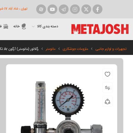
تهران ، شاد آباد 17 شهریور روبروی شهرداری ، پاساژ پارسارگاد پلاک 9
فیسبوک
توییتر
اینستاگرام
تلگرام
یوتیوب
آپارات
دسته بندی کالا
خانه
ف
تجهیزات و لوازم جانبی
ملزومات جوشکاری
مانومتر
رگلاتور (مانومتر) آرگون Ar تک فلومتره