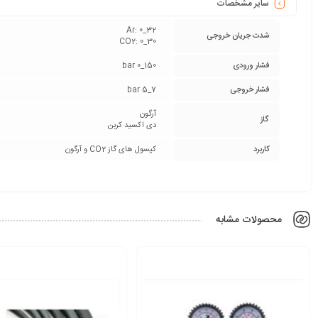
سایر مشخصات
Ar: 0_32
شدت جریان خروجی
CO2: 0_30
فشار ورودی
bar 0_150
فشار خروجی
bar 5_7
آرگون
گاز
دی اکسید کربن
کاربرد
کپسول های گاز CO2 و آرگون
محصولات مشابه