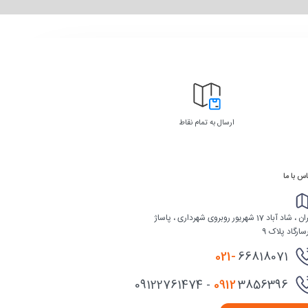
ارسال به تمام نقاط
س با ما
تهران ، شاد آباد 17 شهریور روبروی شهرداری ، پاساژ
سارگاد پلاک 9
021-
66818071
0912
3856396 - 09122761474