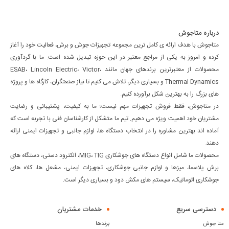
درباره متاجوش
متاجوش با هدف ارائه ی کامل ترین مجموعه تجهیزات جوش و برش، فعالیت خود را آغاز
کرده و امروز به یکی از مراجع معتبر در این حوزه تبدیل شده است. ما با گردآوری
محصولات از معتبرترین برندهای جهان مانند ESAB، Lincoln Electric، Victor،
Thermal Dynamics و بسیاری دیگر، تلاش می کنیم تا نیاز صنعتگران، کارگاه ها و پروژه
های بزرگ را به بهترین شکل برآورده کنیم.
در متاجوش، فقط فروش تجهیزات مهم نیست؛ ما به کیفیت، پشتیبانی و رضایت
مشتریان خود اهمیت ویژه می دهیم. تیم ما متشکل از کارشناسان فنی با تجربه است که
آماده اند بهترین مشاوره را در انتخاب دستگاه ها، لوازم جانبی و تجهیزات ایمنی ارائه
دهند.
محصولات ما شامل انواع دستگاه های جوشکاری MIG، TIG، الکترود دستی، دستگاه های
برش پلاسما، میزها و لوازم جانبی جوشکاری، تجهیزات ایمنی، مشعل ها، کلاه های
جوشکاری اتوماتیک، سیستم های مکش دود و بسیاری دیگر است.
دسترسی سریع
خدمات مشتریان
متا جوش
برندها