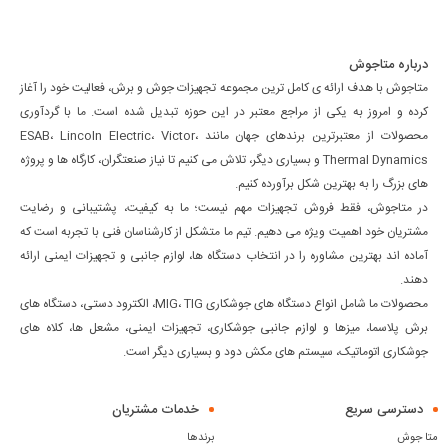
درباره متاجوش
متاجوش با هدف ارائه ی کامل ترین مجموعه تجهیزات جوش و برش، فعالیت خود را آغاز
کرده و امروز به یکی از مراجع معتبر در این حوزه تبدیل شده است. ما با گردآوری
محصولات از معتبرترین برندهای جهان مانند ESAB، Lincoln Electric، Victor،
Thermal Dynamics و بسیاری دیگر، تلاش می کنیم تا نیاز صنعتگران، کارگاه ها و پروژه
های بزرگ را به بهترین شکل برآورده کنیم.
در متاجوش، فقط فروش تجهیزات مهم نیست؛ ما به کیفیت، پشتیبانی و رضایت
مشتریان خود اهمیت ویژه می دهیم. تیم ما متشکل از کارشناسان فنی با تجربه است که
آماده اند بهترین مشاوره را در انتخاب دستگاه ها، لوازم جانبی و تجهیزات ایمنی ارائه
دهند.
محصولات ما شامل انواع دستگاه های جوشکاری MIG، TIG، الکترود دستی، دستگاه های
برش پلاسما، میزها و لوازم جانبی جوشکاری، تجهیزات ایمنی، مشعل ها، کلاه های
جوشکاری اتوماتیک، سیستم های مکش دود و بسیاری دیگر است.
دسترسی سریع
خدمات مشتریان
متا جوش
برندها