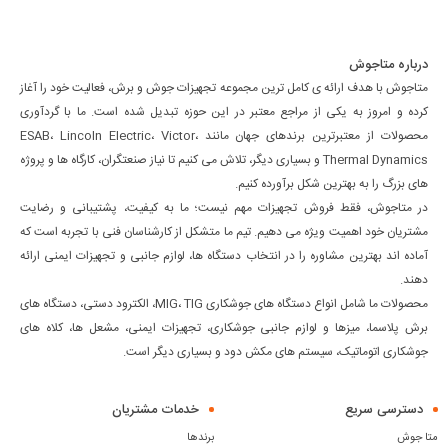
درباره متاجوش
متاجوش با هدف ارائه ی کامل ترین مجموعه تجهیزات جوش و برش، فعالیت خود را آغاز
کرده و امروز به یکی از مراجع معتبر در این حوزه تبدیل شده است. ما با گردآوری
محصولات از معتبرترین برندهای جهان مانند ESAB، Lincoln Electric، Victor،
Thermal Dynamics و بسیاری دیگر، تلاش می کنیم تا نیاز صنعتگران، کارگاه ها و پروژه
های بزرگ را به بهترین شکل برآورده کنیم.
در متاجوش، فقط فروش تجهیزات مهم نیست؛ ما به کیفیت، پشتیبانی و رضایت
مشتریان خود اهمیت ویژه می دهیم. تیم ما متشکل از کارشناسان فنی با تجربه است که
آماده اند بهترین مشاوره را در انتخاب دستگاه ها، لوازم جانبی و تجهیزات ایمنی ارائه
دهند.
محصولات ما شامل انواع دستگاه های جوشکاری MIG، TIG، الکترود دستی، دستگاه های
برش پلاسما، میزها و لوازم جانبی جوشکاری، تجهیزات ایمنی، مشعل ها، کلاه های
جوشکاری اتوماتیک، سیستم های مکش دود و بسیاری دیگر است.
دسترسی سریع
خدمات مشتریان
متا جوش
برندها