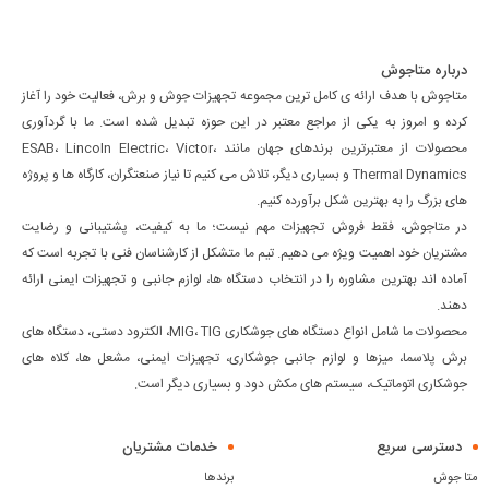
درباره متاجوش
متاجوش با هدف ارائه ی کامل ترین مجموعه تجهیزات جوش و برش، فعالیت خود را آغاز
کرده و امروز به یکی از مراجع معتبر در این حوزه تبدیل شده است. ما با گردآوری
محصولات از معتبرترین برندهای جهان مانند ESAB، Lincoln Electric، Victor،
Thermal Dynamics و بسیاری دیگر، تلاش می کنیم تا نیاز صنعتگران، کارگاه ها و پروژه
های بزرگ را به بهترین شکل برآورده کنیم.
در متاجوش، فقط فروش تجهیزات مهم نیست؛ ما به کیفیت، پشتیبانی و رضایت
مشتریان خود اهمیت ویژه می دهیم. تیم ما متشکل از کارشناسان فنی با تجربه است که
آماده اند بهترین مشاوره را در انتخاب دستگاه ها، لوازم جانبی و تجهیزات ایمنی ارائه
دهند.
محصولات ما شامل انواع دستگاه های جوشکاری MIG، TIG، الکترود دستی، دستگاه های
برش پلاسما، میزها و لوازم جانبی جوشکاری، تجهیزات ایمنی، مشعل ها، کلاه های
جوشکاری اتوماتیک، سیستم های مکش دود و بسیاری دیگر است.
دسترسی سریع
خدمات مشتریان
متا جوش
برندها