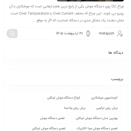
چراغ OC روی دستگاه جوش یکی از رایج ترین هشدارهایی است که جوشکاران با آن
روبرو می شوند. این چراغ که مخفف Over Current یا Over Temperature است،
نشان دهنده یک مشکل جدی در دستگاه شماست که اگر به موقع ...
metajush
31 اردیبهشت 1405
دیدگاه ها
برچسب
اتوماسیون جوشکاری
انواع دستگاه جوش لینکلن
برش ریلی ترکیبی
برش ریلی پلاسما
بهترین مدل دستگاه جوش لینکلن
تعمیر دستگاه جوش
تعمیر دستگاه جوش صبا الکتریک
تعمیر دستگاه جوش لینکلن