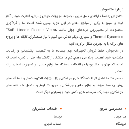
درباره متاجوش
متاجوش با هدف ارائه ی کامل ترین مجموعه تجهیزات جوش و برش، فعالیت خود را آغاز
کرده و امروز به یکی از مراجع معتبر در این حوزه تبدیل شده است. ما با گردآوری
محصولات از معتبرترین برندهای جهان مانند ESAB، Lincoln Electric، Victor،
Thermal Dynamics و بسیاری دیگر، تلاش می کنیم تا نیاز صنعتگران، کارگاه ها و پروژه
های بزرگ را به بهترین شکل برآورده کنیم.
در متاجوش، فقط فروش تجهیزات مهم نیست؛ ما به کیفیت، پشتیبانی و رضایت
مشتریان خود اهمیت ویژه می دهیم. تیم ما متشکل از کارشناسان فنی با تجربه است که
آماده اند بهترین مشاوره را در انتخاب دستگاه ها، لوازم جانبی و تجهیزات ایمنی ارائه
دهند.
محصولات ما شامل انواع دستگاه های جوشکاری MIG، TIG، الکترود دستی، دستگاه های
برش پلاسما، میزها و لوازم جانبی جوشکاری، تجهیزات ایمنی، مشعل ها، کلاه های
جوشکاری اتوماتیک، سیستم های مکش دود و بسیاری دیگر است.
دسترسی سریع
خدمات مشتریان
متا جوش
برندها
فروشگاه
حساب کاربری