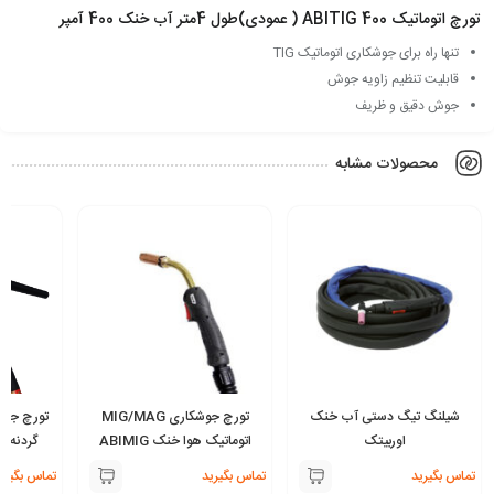
تورچ اتوماتیک ABITIG 400 ( عمودی)طول 4متر آب خنک 400 آمپر
تنها راه برای جوشکاری اتوماتیک TIG
قابلیت تنظیم زاویه جوش
جوش دقیق و ظریف
محصولات مشابه
شیلنگ تیگ دستی آب خنک
تورچ جوشکاری MIG/MAG
اوربیتک
اتوماتیک هوا خنک ABIMIG
گردنه خم
452 W MT گردنه خمشو
تماس بگیرید
تماس بگیرید
تماس بگیری