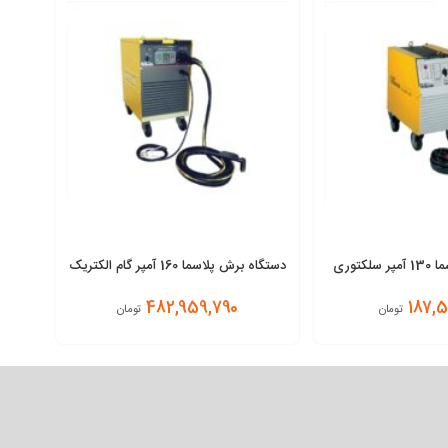
دستگاه برش پلاسما 130 آمپر سلکتوری
دستگاه برش پلاسما 160 آمپر گام الکتریک
PARS CUT 160 C CNC آب خنک
482,959,790
187,5
تومان
تومان
افزودن به سبد