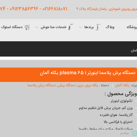
02166818071 - 09123856396 - 09122761474
روشگاه
وبلاگ
برندها
خدمات متا جوش
دستگاه استوک
دستگاه برش پلاسما اینورتر plasma 65 i یکله آلمان
برند:
یکله آلمان
دسته :
یکله برون بری
,
دستگاه برش
,
دستگاه برش پلاسما
ویژگی محصول :
تکنولوژی اینورتر
وزن کم، جریان برش قابل تنظیم مداوم
گاز پلاسما: هوای فشرده
احتراق با فرکانس بالا
سوکت اتصال مرکزی برای مشعل پلاسما
بیشـتر
فن با کنترل دما