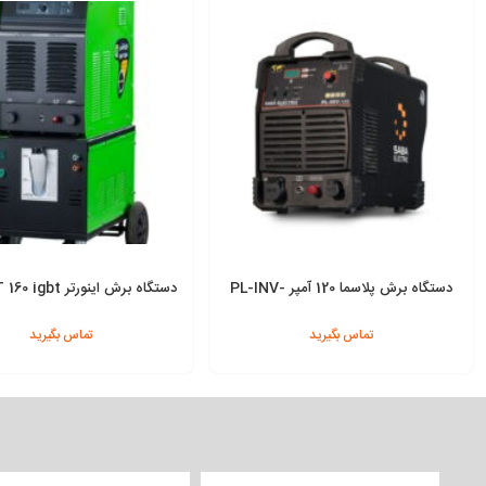
دستگاه برش پلاسما 120 آمپر PL-INV-
122 صبا الکتریک
خنک) ایران ترانس
تماس بگیرید
تماس بگیرید
افزودن به سبد
افزودن به سبد