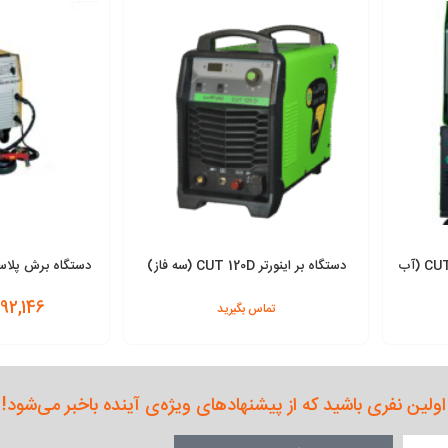
دستگاه برش اینورتر CUT 160 igbt (آب
دستگاه بر اینورتر CUT 120D (سه فاز)
ایران ترانس
گام الکتریک PARS CUT 131 SC
92,146
تماس بگیرید
افزودن به سبد
افزودن به سبد
اولین نفری باشید که از پیشنهادهای ویژه‌ی آینده باخبر می‌شود!