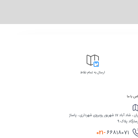
ارسال به تمام نقاط
س با ما
تهران ، شاد آباد 17 شهریور روبروی شهرداری ، پاساژ
سارگاد پلاک 9
021-
66818071