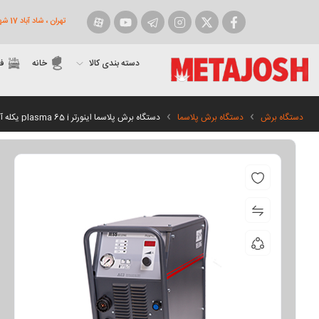
تهران ، شاد آباد 17 شهریور روبروی شهرداری ، پاساژ پارسارگاد پلاک 9
فیسبوک
توییتر
اینستاگرام
تلگرام
یوتیوب
آپارات
دسته بندی کالا
خانه
ف
دستگاه برش
دستگاه برش پلاسما
دستگاه برش پلاسما اینورتر plasma 65 i یکله آلمان