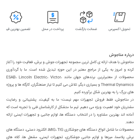
تحویل اکسپرس
ضمانت بازگشت
پرداخت در محل
تضمین بهترین قیمت
درباره متاجوش
متاجوش با هدف ارائه ی کامل ترین مجموعه تجهیزات جوش و برش، فعالیت خود را آغاز
کرده و امروز به یکی از مراجع معتبر در این حوزه تبدیل شده است. ما با گردآوری
محصولات از معتبرترین برندهای جهان مانند ESAB، Lincoln Electric، Victor،
Thermal Dynamics و بسیاری دیگر، تلاش می کنیم تا نیاز صنعتگران، کارگاه ها و پروژه
های بزرگ را به بهترین شکل برآورده کنیم.
در متاجوش، فقط فروش تجهیزات مهم نیست؛ ما به کیفیت، پشتیبانی و رضایت
مشتریان خود اهمیت ویژه می دهیم. تیم ما متشکل از کارشناسان فنی با تجربه است که
آماده اند بهترین مشاوره را در انتخاب دستگاه ها، لوازم جانبی و تجهیزات ایمنی ارائه
دهند.
محصولات ما شامل انواع دستگاه های جوشکاری MIG، TIG، الکترود دستی، دستگاه های
برش پلاسما، میزها و لوازم جانبی جوشکاری، تجهیزات ایمنی، مشعل ها، کلاه های