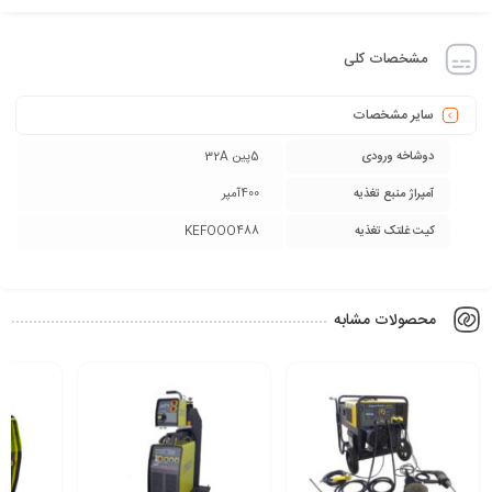
مشخصات کلی
سایر مشخصات
دوشاخه ورودی
5پین 32A
آمپراژ منبع تغذیه
400آمپر
کیت غلتک تغذیه
KEFOOO488
محصولات مشابه