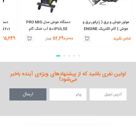
موتور جوش و برق ( ژنراتور برق و
دستگاه جوش مدل PRO MIG
جوش ) گام الکتریک ENGINE
501PULSE آب خنک گام
N 201
WELDER 180 PRO
الکتریک/جوشا
LCD جوشا / گام الکتریک
,135,649
112,290,000
تماس بگیرید
تومان
اولین نفری باشید که از پیشنهادهای ویژه‌ی آینده باخبر
می‌شود!
ارسال