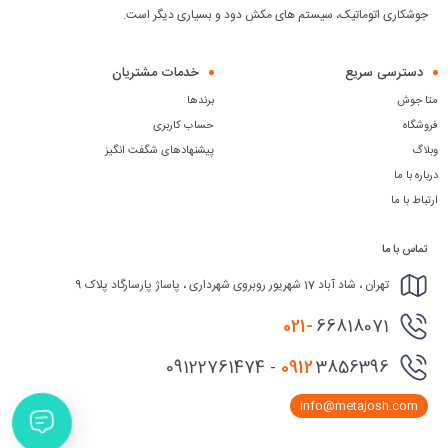
جوشکاری اتوماتیک، سیستم های مکش دود و بسیاری دیگر است.
دسترسی سریع
خدمات مشتریان
متا جوش
برندها
فروشگاه
حساب کاربری
وبلاگ
پیشنهادهای شگفت انگیز
درباره با ما
ارتباط با ما
تماس با ما
تهران ، شاد آباد 17 شهریور روبروی شهرداری ، پاساژ پارسارگاد پلاک 9
021-
66818071
0912
3856396 - 09122761474
info@metajosh.com