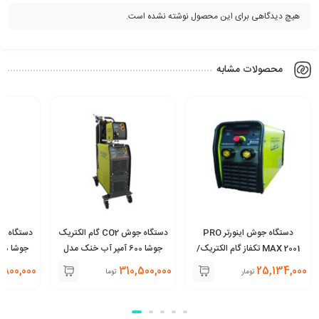
هیچ دیدگاهی برای این محصول نوشته نشده است.
محصولات مشابه
دستگاه جوش اینورتر PRO
دستگاه جوش CO2 گام الکتریک
MAX 2001 تکفاز گام الکتریک/
جوشا 600 آمپر آب خنک مدل
جوشا
Multi MIG 2011
11
,800,000
310,500,000
25,134,000
تومان
تومان