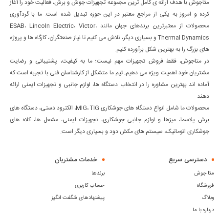
متاجوش با هدف ارائه ی کامل ترین مجموعه تجهیزات جوش و برش، فعالیت خود را آغاز
کرده و امروز به یکی از مراجع معتبر در این حوزه تبدیل شده است. ما با گردآوری
محصولات از معتبرترین برندهای جهان مانند ESAB، Lincoln Electric، Victor،
Thermal Dynamics و بسیاری دیگر، تلاش می کنیم تا نیاز صنعتگران، کارگاه ها و پروژه
های بزرگ را به بهترین شکل برآورده کنیم.
در متاجوش، فقط فروش تجهیزات مهم نیست؛ ما به کیفیت، پشتیبانی و رضایت
مشتریان خود اهمیت ویژه می دهیم. تیم ما متشکل از کارشناسان فنی با تجربه است که
آماده اند بهترین مشاوره را در انتخاب دستگاه ها، لوازم جانبی و تجهیزات ایمنی ارائه
دهند.
محصولات ما شامل انواع دستگاه های جوشکاری MIG، TIG، الکترود دستی، دستگاه های
برش پلاسما، میزها و لوازم جانبی جوشکاری، تجهیزات ایمنی، مشعل ها، کلاه های
جوشکاری اتوماتیک، سیستم های مکش دود و بسیاری دیگر است.
دسترسی سریع
خدمات مشتریان
متا جوش
برندها
فروشگاه
حساب کاربری
وبلاگ
پیشنهادهای شگفت انگیز
درباره با ما