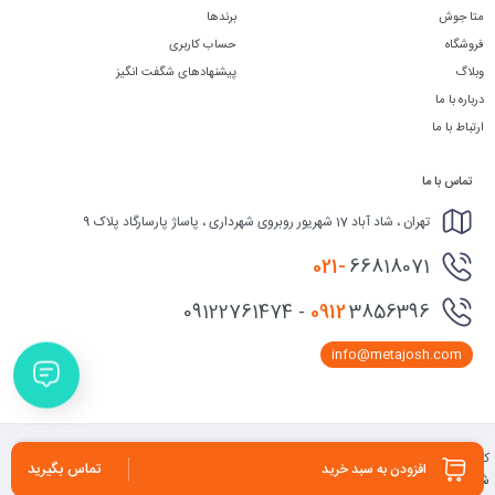
متا جوش
برندها
فروشگاه
حساب کاربری
وبلاگ
پیشنهادهای شگفت انگیز
درباره با ما
ارتباط با ما
تماس با ما
تهران ، شاد آباد 17 شهریور روبروی شهرداری ، پاساژ پارسارگاد پلاک 9
021-
66818071
0912
3856396 - 09122761474
info@metajosh.com
کلیه حقوق مادی و معنوی برای سایت متا جوش محفوظ می باشد. طراحی و پشتیبانی سایت
تماس بگیرید
افزودن به سبد خرید
شرکت کارووب