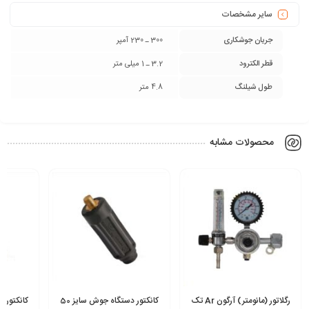
سایر مشخصات
جریان جوشکاری
300 ـ 230 آمپر
قطر الکترود
3.2 ـ 1 میلی متر
طول شیلنگ
4.8 متر
محصولات مشابه
رگلاتور (مانومتر) آرگون Ar تک
کانکتور دستگاه جوش سایز 50